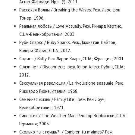
Асгар Фархади, Иран (!); 2011.
Рассекая Волны / Breaking the Waves. Реж. Ларс фон
Триер; 1996.
Реальная любовь / Love Actually. Реж. Ричард Кёртис,
США-Великобритания; 2003.
Руби Спаркс / Ruby Sparks. Реж.Джонатан Дэйтон,
Валери Фэрис, США; 2012.
Садист / Bully. Реж.Ларри Кларк, США; Франция; 2001.
Связи нет / Disconnect; реж. Генри Алекс Рубин, США;
2012.
Сексуальная революция / La rivoluzione sessuale. Реж.
Риккардо Гионе, Италия; 1968.
Семейная жизнь / Family Life; реж. Кен Лоуч,
Великобритания; 1971.
Синоптик / The Weather Man. Реж. Гор Вербински, США;
Германия; 2005.
Сколько ты стоишь? / Combien tu m’aimes? Реж.