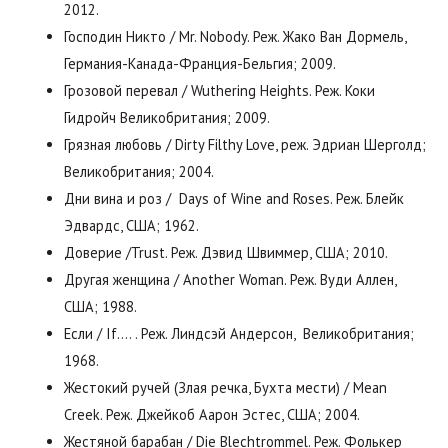
2012.
Господин Никто / Mr. Nobody. Реж. Жако Ван Дормель,
Германия-Канада-Франция-Бельгия; 2009.
Грозовой перевал / Wuthering Heights. Реж. Коки
Гидройч Великобритания; 2009.
Грязная любовь / Dirty Filthy Love, реж. Эдриан Шерголд;
Великобритания; 2004.
Дни вина и роз / Days of Wine and Roses. Реж. Блейк
Эдвардс, США; 1962.
Доверие /Trust. Реж. Дэвид Швиммер, США; 2010.
Другая женщина / Another Woman. Реж. Вуди Аллен,
США; 1988.
Если / If…. . Реж. Линдсэй Андерсон, Великобритания;
1968.
Жестокий ручей (Злая речка, Бухта мести) / Mean
Creek. Реж. Джейкоб Аарон Эстес, США; 2004.
Жестяной барабан / Die Blechtrommel. Реж. Фолькер