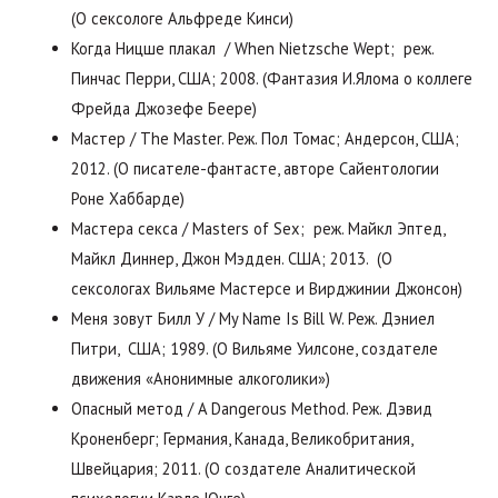
(О сексологе Альфреде Кинси)
Когда Ницше плакал / When Nietzsche Wept; реж.
Пинчас Перри, США; 2008. (Фантазия И.Ялома о коллеге
Фрейда Джозефе Беере)
Мастер / The Master. Реж. Пол Томас; Андерсон, США;
2012. (О писателе-фантасте, авторе Сайентологии
Роне Хаббарде)
Мастера секса / Masters of Sex; реж. Майкл Эптед,
Майкл Диннер, Джон Мэдден. США; 2013. (О
сексологах Вильяме Мастерсе и Вирджинии Джонсон)
Меня зовут Билл У / My Name Is Bill W. Реж. Дэниел
Питри, США; 1989. (О Вильяме Уилсоне, создателе
движения «Анонимные алкоголики»)
Опасный метод / A Dangerous Method. Реж. Дэвид
Кроненберг; Германия, Канада, Великобритания,
Швейцария; 2011. (О создателе Аналитической