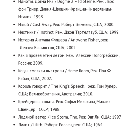
Идиоты. Догма №2 / Dogme 2 – Idioterne. Реж. Ларс
фон Триер, Дания-Швеция-Франция-Нидерланды-
Италия; 1998.
Изгой / Cast Away. Реж. Роберт Земекис, США; 2000.
Инстинкт / Instinct. Реж. Джон Тартелтауб, США; 1999.
История Антуана Фишера / Antwone Fisher, реж.
Дензел Вашингтон, США; 2002.
Как я провел этим летом. Реж. Алексей Попогребский,
Россия; 2009.
Когда смолкли выстрелы / Home Room, Реж. Пол Ф.
Райан; США; 2002.
Король говорит / The King’s Speech; реж. Том Хупер,
США; Великобритания, Австралия; 2010.
Крейцерова соната. Реж. Софья Милькина, Михаил
Швейцер; СССР; 1988.
Ледяной ветер / Ice Storm, The. Реж. Энг Ли, США; 1997.
Лилит / Lilith; Роберт Россен, реж. США; 1964.