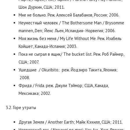
Шон Дуркин, США; 2011.
Мне не больно. Реж. Алексей Балабанов, Россия; 2006.
Неуместный человек / The Bothersome Man / Brysomme
mannen, Den; Йенс Льен, Исландия- Норвегия; 2006.
Моя жизнь без меня / My Life Without Me. Реж. Изабель
Койшет, Канада-Испания; 2003.
Пока не сыграл в ящик/ The bucket list. Реж. Роб Райнер,
США; 2007.
Ушедшие / Okuribito; реж. Йодзиро Такита, Япония;
2008.
Фрида / Frida. реж. Джули Тэймор; США, Канада,
Мексикака; 2002.
3.2. Горе утраты
Другая Земля / Another Earth; Майк Кэхилл, США; 2011.
Норвежский лес / Noruwei no mori; Чан Ань Хунг, Япония;