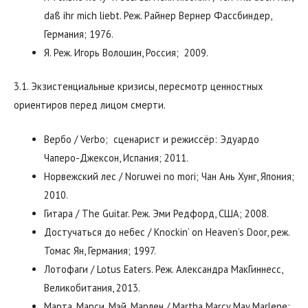
daß ihr mich liebt. Реж. Райнер Вернер Фассбиндер,
Германия; 1976.
Я. Реж. Игорь Волошин, Россия; 2009.
3.1. Экзистенциальные кризисы, пересмотр ценностных
ориентиров перед лицом смерти.
Вербо / Verbo; сценарист и режиссёр: Эдуардо
Чаперо-Джексон, Испания; 2011.
Норвежский лес / Noruwei no mori; Чан Ань Хунг, Япония;
2010.
Гитара / The Guitar. Реж. Эми Редфорд, США; 2008.
Достучаться до небес / Knockin’ on Heaven’s Door, реж.
Томас Ян, Германия; 1997.
Лотофаги / Lotus Eaters. Реж. Александра МакГиннесс,
Великобитания, 2013.
Марта, Марси, Мэй, Марлен / Martha Marcy May Marlene;