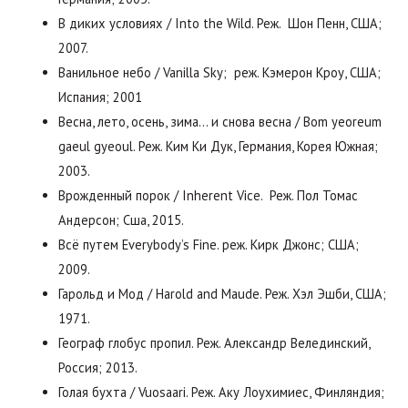
В диких условиях / Into the Wild. Реж. Шон Пенн, США;
2007.
Ванильное небо / Vanilla Sky; реж. Кэмерон Кроу, США;
Испания; 2001
Весна, лето, осень, зима… и снова весна / Bom yeoreum
gaeul gyeoul. Реж. Ким Ки Дук, Германия, Корея Южная;
2003.
Врожденный порок / Inherent Vice. Реж. Пол Томас
Андерсон; Сша, 2015.
Всё путем Everybody’s Fine. реж. Кирк Джонс; США;
2009.
Гарольд и Мод / Harold and Maude. Реж. Хэл Эшби, США;
1971.
Географ глобус пропил. Реж. Александр Велединский,
Россия; 2013.
Голая бухта / Vuosaari. Реж. Аку Лоухимиес, Финляндия;