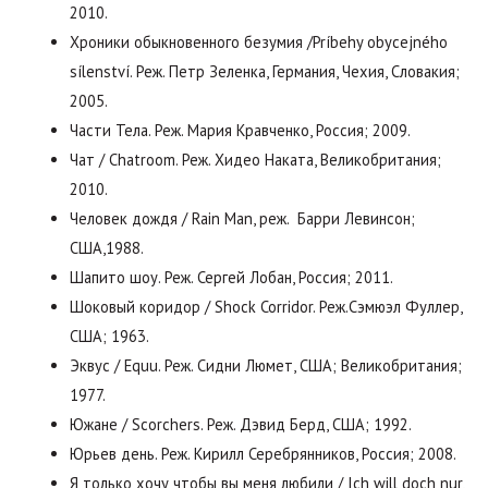
2010.
Хроники обыкновенного безумия /Príbehy obycejného
sílenství. Реж. Петр Зеленка, Германия, Чехия, Словакия;
2005.
Части Тела. Реж. Мария Кравченко, Россия; 2009.
Чат / Chatroom. Реж. Хидео Наката, Великобритания;
2010.
Человек дождя / Rain Man, реж. Барри Левинсон;
США,1988.
Шапито шоу. Реж. Сергей Лобан, Россия; 2011.
Шоковый коридор / Shock Corridor. Реж.Сэмюэл Фуллер,
США; 1963.
Эквус / Equu. Реж. Сидни Люмет, США; Великобритания;
1977.
Южане / Scorchers. Реж. Дэвид Берд, США; 1992.
Юрьев день. Реж. Кирилл Серебрянников, Россия; 2008.
Я только хочу чтобы вы меня любили / Ich will doch nur,