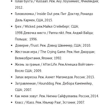
Голая бухта / Vuosaari. Реж. Аку Лоухимиес, Финляндия;
2012.
Головоломка / Inside Out реж. Пит Доктер, Роналдо
Дель Кармен, США, 2015.
Грех / Wicked. реж.Майкл Стейнберг; США;
1998.Девочка никто / Panna nikt. Реж. Анджй Вайда;
Польша; 1996.
Доверие /Trust. Реж. Дэвид Швиммер, США; 2010.
Жестокая игра / The Crying Game. Реж. Нил Джордан;
Великобритания, Япония; 1992.
Жизнь за гранью / After.Life. Реж.Агнешка Войтович-
Восло США; 2009.
Запах вереска. Реж. Ахмет Магомедов. Россия; 2013.
Затравленная / Hounddog. Реж. Дебора Кампмейер,
США; 2007.
Как меня зовут. Реж. Нигина Сайфуллаева. Россия, 2014.
Класс / Klass. Реж. Ильмар Рааг, Эстония; 2007.