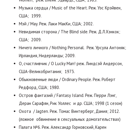
Музыка сердца / Music of the Heart. Реж. Уэс Крэйвен,
США; 1999.
Мэй / May. Реж. Лаки МакКи, США; 2002.
Невидимая сторона / The Blind side. Реж. Д.Л.Хэнкок;
США; 2009.
Ничего личного / Nothing Personal. Реж. Урсула Антоняк;
Ирландия, Нидерланды; 2009.
О, счастливчик / O Lucky Man! реж. Линдсэй Андерсон,
США-Великобритания; 1973.
Обыкновенные люди / Ordinary People. Реж. Роберт
Редфорд, США; 1980.
Остров фантазий / Fantasy Island. Реж. Перри Лэнг,
Деран Сарафян, Рик Уоллес и др. США; 1998 (1 сезон)
Охота / Jagten. Реж. Томас Винтерберг, Дания; 2012.
(ложное обвинение в сексуальных домогательствах)
Палата №6. Реж. Александр Горновский, Карен