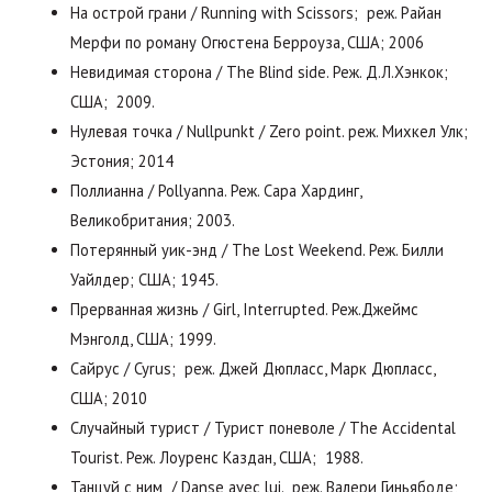
На острой грани / Running with Scissors; реж. Райан
Мерфи по роману Огюстена Берроуза, США; 2006
Невидимая сторона / The Blind side. Реж. Д.Л.Хэнкок;
США; 2009.
Нулевая точка / Nullpunkt / Zero point. реж. Михкел Улк;
Эстония; 2014
Поллианна / Pollyanna. Реж. Сара Хардинг,
Великобритания; 2003.
Потерянный уик-энд / The Lost Weekend. Реж. Билли
Уайлдер; США; 1945.
Прерванная жизнь / Girl, Interrupted. Реж.Джеймс
Мэнголд, США; 1999.
Сайрус / Cyrus; реж. Джей Дюпласс, Марк Дюпласс,
США; 2010
Случайный турист / Турист поневоле / The Accidental
Tourist. Реж. Лоуренс Каздан, США; 1988.
Танцуй с ним / Danse avec lui. реж. Валери Гиньябоде;