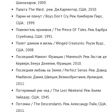
Шахназаров; 2009.
Палата The Ward; реж. Дж.Карпентер, США; 2010.
Парни не плачут / Boys Don’t Cry. Реж. Кимберли Пирс,
США; 1999.
Повелитель приливов / The Prince Of Tides. Реж. Барбра
Стрейзанд, США; 1991. .
Полет длиною в жизнь / Winged Creatures; Роуэн Вудс,
США; 2008.
Последний Мамонт Франции / Mammuth. Реж. Гюстав де
Керверн, Бенуа Делепин, Франция; 2010.
Последняя любовь на Земле / Perfect Sense. Реж. Дэвид
МакКензи, Дания, Швеция, Великобритания, Ирландия;
2011.
Потерянный уик-энд / The Lost Weekend. Реж. Билли
Уайлдер; США; 1945.
Потомки / The Descendants. Реж. Александр Пэйн, США;
2011.