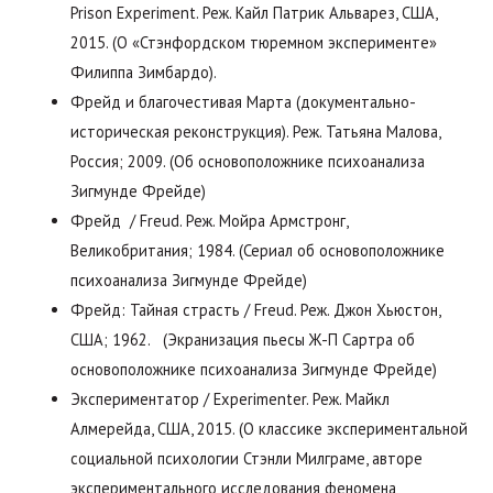
Prison Experiment. Реж. Кайл Патрик Альварез, США,
2015. (О «Стэнфордском тюремном эксперименте»
Филиппа Зимбардо).
Фрейд и благочестивая Марта (документально-
историческая реконструкция). Реж. Татьяна Малова,
Россия; 2009. (Об основоположнике психоанализа
Зигмунде Фрейде)
Фрейд / Freud. Реж. Мойра Армстронг,
Великобритания; 1984. (Сериал об основоположнике
психоанализа Зигмунде Фрейде)
Фрейд: Тайная страсть / Freud. Реж. Джон Хьюстон,
США; 1962. (Экранизация пьесы Ж-П Сартра об
основоположнике психоанализа Зигмунде Фрейде)
Экспериментатор / Experimenter. Реж. Майкл
Алмерейда, США, 2015. (О классике экспериментальной
социальной психологии Стэнли Милграме, авторе
экспериментального исследования феномена