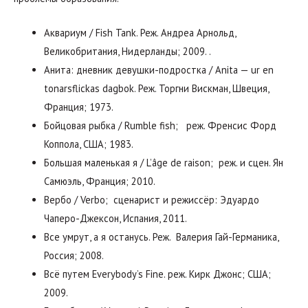
Аквариум / Fish Tank. Реж. Андреа Арнольд,
Великобритания, Нидерланды; 2009. .
Анита: дневник девушки-подростка / Anita — ur en
tonarsflickas dagbok. Реж. Торгни Вискман, Швеция,
Франция; 1973.
Бойцовая рыбка / Rumble fish; реж. Френсис Форд
Коппола, США; 1983.
Большая маленькая я / L’âge de raison; реж. и сцен. Ян
Самюэль, Франция; 2010.
Вербо / Verbo; сценарист и режиссёр: Эдуардо
Чаперо-Джексон, Испания, 2011.
Все умрут, а я останусь. Реж. Валерия Гай-Германика,
Россия; 2008.
Всё путем Everybody’s Fine. реж. Кирк Джонс; США;
2009.