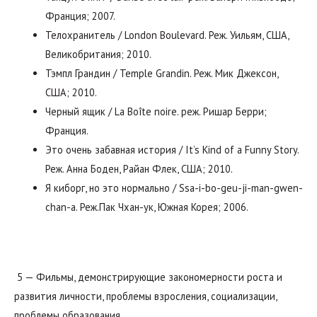
Франция; 2007.
Телохранитель / London Boulevard. Реж. Уильям, США,
Великобритания; 2010.
Тэмпл Грандин / Temple Grandin. Реж. Мик Джексон,
США; 2010.
Черный ящик / La Boîte noire. реж. Ришар Берри;
Франция.
Это очень забавная история / It’s Kind of a Funny Story.
Реж. Анна Боден, Райан Флек, США; 2010.
Я киборг, но это нормально / Ssa-i-bo-geu-ji-man-gwen-
chan-a. Реж.Пак Чхан-ук, Южная Корея; 2006.
5 — Фильмы, демонстрирующие закономерности роста и
развития личности, проблемы взросления, социализации,
проблемы образования.