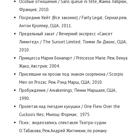
Особые отношения / Sans queue ni tête, Жанна Лабрюн,
Франция; 2010.
Посредник Кейт (Все законно) / Fairly Legal; Сериал.реж.
Антон Кроппер, США; 2011.
Предельный закат / Вечерний экспресс «Сансет
Лимитед» / The Sunset Limited; Томми Ли Джонс, США;
2010.
Принцесса Мария Бонапарт / Princesse Marie. Реж. Бенуа
Жако, Австрия; 2004.
Присевшие на прозак под знаком скорпиона / Scorpio
Men on Prozac. Реж. Рэнд Марш, США; 2010.
Пробуждения / Awakenings; Пенни Маршалл, США;
1990.
Пролетая над гнездом кукушки / One Flew Over the
Cuckoo’s Nes; Милош Форман; 1975.
Псих; видеозапись спектакля Театра-судии
О.Табакова, Реж.Андрей Житинкин, по роману