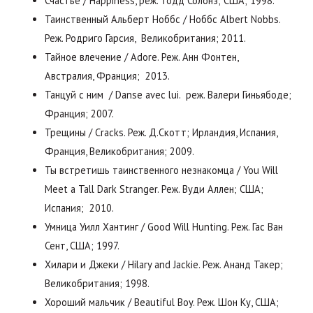
Счастье / Happiness, реж. Тодд Солонз; США; 1998.
Таинственный Альберт Ноббс / Ноббс Albert Nobbs.
Реж. Родриго Гарсия, Великобритания; 2011.
Тайное влечение / Adore. Реж. Анн Фонтен,
Австралия, Франция; 2013.
Танцуй с ним / Danse avec lui. реж. Валери Гиньябоде;
Франция; 2007.
Трещины / Cracks. Реж. Д.Скотт; Ирландия, Испания,
Франция, Великобритания; 2009.
Ты встретишь таинственного незнакомца / You Will
Meet a Tall Dark Stranger. Реж. Вуди Аллен; США;
Испания; 2010.
Умница Уилл Хантинг / Good Will Hunting. Реж. Гас Ван
Сент, США; 1997.
Хилари и Джеки / Hilary and Jackie. Реж. Ананд Такер;
Великобритания; 1998.
Хороший мальчик / Beautiful Boy. Реж. Шон Ку, США;