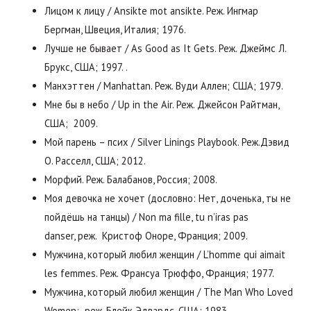
Лицом к лицу / Ansikte mot ansikte. Реж. Ингмар
Бергман, Швеция, Италия; 1976.
Лучше не бывает / As Good as It Gets. Реж. Джеймс Л.
Брукс, США; 1997. .
Манхэттен / Manhattan. Реж. Вуди Аллен; США; 1979.
Мне бы в небо / Up in the Air. Реж. Джейсон Райтман,
США; 2009.
Мой парень – псих / Silver Linings Playbook. Реж.Дэвид
О. Расселл, США; 2012.
Морфий. Реж. Балабанов, Россия; 2008.
Моя девочка не хочет (дословно: Нет, доченька, ты не
пойдёшь на танцы) / Non ma fille, tu n’iras pas
danser, реж. Кристоф Оноре, Франция; 2009.
Мужчина, который любил женщин / L’homme qui aimait
les femmes. Реж. Франсуа Трюффо, Франция; 1977.
Мужчина, который любил женщин / The Man Who Loved
Women; реж. Блейк Эдвардс, США; 1983.