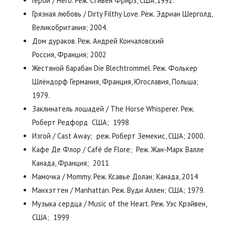
Герой / Hero. Реж. Стивен Фрирз, США;1992.
Грязная любовь / Dirty Filthy Love. Реж. Эдриан Шерголд,
Великобритания; 2004.
Дом дураков. Реж. Андрей Кончаловский
Россия, Франция; 2002
Жестяной барабан Die Blechtrommel. Реж. Фолькер
Шлёндорф Германия, Франция, Югославия, Польша;
1979.
Заклинатель лошадей / The Horse Whisperer. Реж.
Роберт Редфорд США; 1998
Изгой / Cast Away; реж. Роберт Земекис, США; 2000.
Кафе Де Флор / Café de Flore; Реж. Жан-Марк Валле
Канада, Франция; 2011
Мамочка / Mommy. Реж. Ксавье Долан; Канада, 2014
Манхэттен / Manhattan. Реж. Вуди Аллен; США; 1979.
Музыка сердца / Music of the Heart. Реж. Уэс Крэйвен,
США; 1999