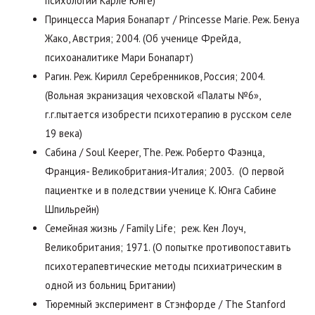
психологии Карле Юнге)
Принцесса Мария Бонапарт / Princesse Marie. Реж. Бенуа
Жако, Австрия; 2004. (Об ученице Фрейда,
психоаналитике Мари Бонапарт)
Рагин. Реж. Кирилл Серебренников, Россия; 2004.
(Вольная экранизация чеховской «Палаты №6»,
г.г.пытается изобрести психотерапию в русском селе
19 века)
Сабина / Soul Keeper, The. Реж. Роберто Фаэнца,
Франция- Великобритания-Италия; 2003. (О первой
пациентке и в поледствии ученице К. Юнга Сабине
Шпильрейн)
Семейная жизнь / Family Life; реж. Кен Лоуч,
Великобритания; 1971. (О попытке противопоставить
психотерапевтические методы психиатрическим в
одной из больниц Британии)
Тюремный эксперимент в Стэнфорде / The Stanford