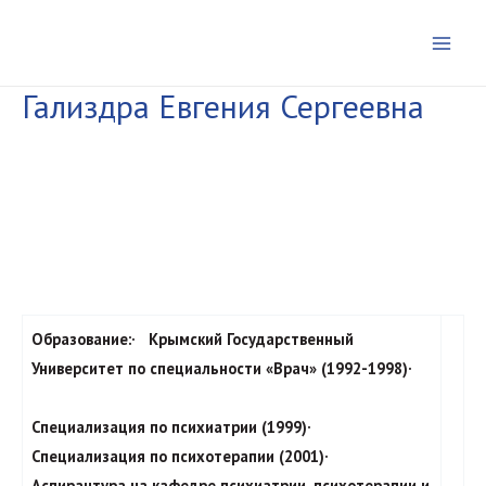
Перейти
к
Main
содержимому
Гализдра Евгения Сергеевна
Men
Образование:
· Крымский Государственный
Университет по специальности «Врач» (1992-1998)·
Специализация по психиатрии (1999)·
Специализация по психотерапии (2001)·
Аспирантура на кафедре психиатрии, психотерапии и