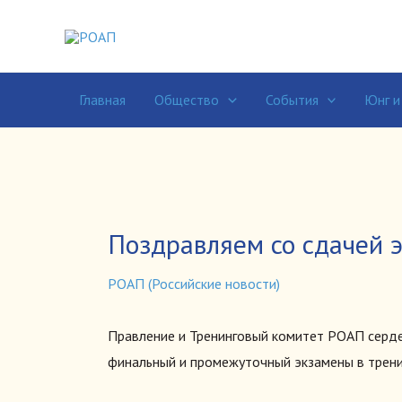
Перейти
к
содержимому
Главная
Общество
События
Юнг и
Поздравляем со сдачей 
РОАП (Российские новости)
Правление и Тренинговый комитет РОАП серде
финальный и промежуточный экзамены в трен