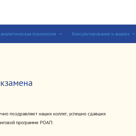
 аналитическая психология
Консультирование и анализ
экзамена
чно поздравляют наших коллег, успешно сдавших
инговой программе РОАП: