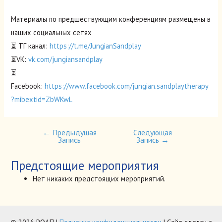
Материалы по предшествующим конференциям размещены в
наших социальных сетях
⏳ ТГ канал:
https://t.me/JungianSandplay
⏳VK:
vk.com/jungiansandplay
⏳
Facebook:
https://www.facebook.com/jungian.sandplaytherapy
?mibextid=ZbWKwL
←
Предыдущая
Следующая
Навигация
Запись
Запись
→
по
записям
Предстоящие мероприятия
Нет никаких предстоящих мероприятий.