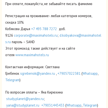
При оплате, пожалуйста, не забывайте писать фамилию
Регистрация на проживание- любая категория номеров,
скидка 10%
Кобякова Дарья
+7 495 788 7272
доб.
9126
corporate@maximahotels.ru
;
d.kobyakova@maximahotel
s.ru
пароль – SAND
Этот промокод также действует и на сайте
отеля
www.maximahotels.ru
Контактная информация: Светлана
Гребенок
sgrebenok@yandex.ru
,
+79057022381
(
Whatsapp
,
Telegram
)
По вопросам оплаты – Яна Кирюхина
study.planet@yandex.ru
;
yana@studyplanet.ru
+79031443433
(
Whatsapp
,
Telegram
)